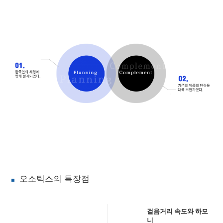
오소틱스의 특장점
걸음거리 속도와 하모
니