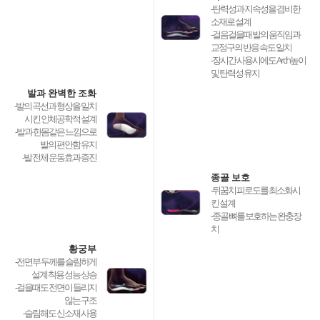
-탄력성과 지속성을 겸비한
소재로 설계
-걸음걸을때 발의 움직임과
교정구의 반응 속도 일치
-장시간 사용시에도 Arch높이
및 탄력성 유지
발과 완벽한 조화
-발의 곡선과 형상을 일치
시킨 인체공학적 설계
-발과 한몸같은 느낌으로
발의 편안함 유지
-발 전체 운동효과 증진
종골 보호
-뒤꿈치 피로도를 최소화시
킨 설계
-종골 뼈를 보호하는 완충장
치
황궁부
-전면부 두께를 슬림하게
설계 착용 성능 상승
-걸을때도 전면이 들리지
않는 구조
-슬림해도 신소재 사용